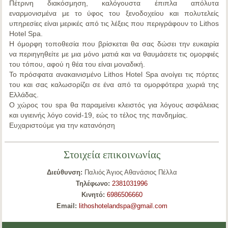
Πέτρινη διακόσμηση, καλόγουστα έπιπλα απόλυτα
εναρμονισμένα με το ύφος του ξενοδοχείου και πολυτελείς
υπηρεσίες είναι μερικές από τις λέξεις που περιγράφουν το Lithos
Hotel Spa.
Η όμορφη τοποθεσία που βρίσκεται θα σας δώσει την ευκαιρία
να περιηγηθείτε με μια μόνο ματιά και να θαυμάσετε τις ομορφιές
του τόπου, αφού η θέα του είναι μοναδική.
Το πρόσφατα ανακαινισμένο Lithos Hotel Spa ανοίγει τις πόρτες
του και σας καλωσορίζει σε ένα από τα ομορφότερα χωριά της
Ελλάδας.
Ο χώρος του spa θα παραμείνει κλειστός για λόγους ασφάλειας
και υγιεινής λόγο covid-19, εώς το τέλος της πανδημίας.
Ευχαριστούμε για την κατανόηση
Στοιχεία επικοινωνίας
Διεύθυνση:
Παλιός Άγιος Αθανάσιος Πέλλα
Τηλέφωνο:
2381031996
Κινητό:
6986506660
Email:
lithoshotelandspa@gmail.com