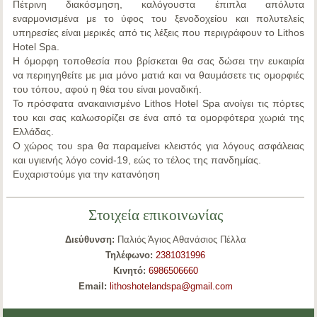
Πέτρινη διακόσμηση, καλόγουστα έπιπλα απόλυτα
εναρμονισμένα με το ύφος του ξενοδοχείου και πολυτελείς
υπηρεσίες είναι μερικές από τις λέξεις που περιγράφουν το Lithos
Hotel Spa.
Η όμορφη τοποθεσία που βρίσκεται θα σας δώσει την ευκαιρία
να περιηγηθείτε με μια μόνο ματιά και να θαυμάσετε τις ομορφιές
του τόπου, αφού η θέα του είναι μοναδική.
Το πρόσφατα ανακαινισμένο Lithos Hotel Spa ανοίγει τις πόρτες
του και σας καλωσορίζει σε ένα από τα ομορφότερα χωριά της
Ελλάδας.
Ο χώρος του spa θα παραμείνει κλειστός για λόγους ασφάλειας
και υγιεινής λόγο covid-19, εώς το τέλος της πανδημίας.
Ευχαριστούμε για την κατανόηση
Στοιχεία επικοινωνίας
Διεύθυνση:
Παλιός Άγιος Αθανάσιος Πέλλα
Τηλέφωνο:
2381031996
Κινητό:
6986506660
Email:
lithoshotelandspa@gmail.com