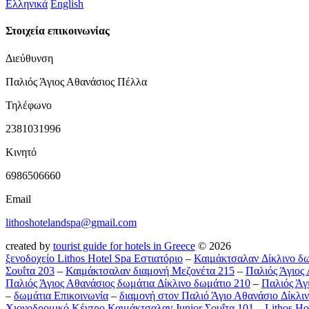
Ελληνικά
English
Στοιχεία επικοινωνίας
Διεύθυνση
Παλιός Άγιος Αθανάσιος Πέλλα
Τηλέφωνο
2381031996
Κινητό
6986506660
Email
lithoshotelandspa@gmail.com
created by
tourist guide for hotels in Greece
© 2026
ξενοδοχείο Lithos Hotel Spa Εστιατόριο
–
Καιμάκτσαλαν Δίκλινο δω
Σουΐτα 203
–
Καιμάκτσαλαν διαμονή Μεζονέτα 215
–
Παλιός Άγιος 
Παλιός Άγιος Αθανάσιος δωμάτια Δίκλινο δωμάτιο 210
–
Παλιός Άγ
–
δωμάτια Επικοινωνία
–
διαμονή στον Παλιό Άγιο Αθανάσιο Δίκλι
Χιονοδρομικό Κέντρο Καιμάκτσαλαν Junior Σουΐτα 101
–
Lithos Ho