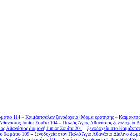
μάτιο 114
–
Καιμάκτσαλαν ξενοδοχεία Φόρμα κράτησης
–
Καιμάκτσα
Αθανάσιος Junior Σουΐτα 104
–
Παλιός Άγιος Αθανάσιος ξενοδοχεία 
ιος Αθανάσιος διαμονή Junior Σουΐτα 201
–
ξενοδοχεία στο Καιμάκτσ
νο δωμάτιο 109
–
ξενοδοχεία στον Παλιό Άγιο Αθανάσιο Δίκλινο δωμά
tel Spa Δίκλινο δωμάτιο 116
–
Σουίτες
–
ξενοδοχείο Lithos Hotel Sp