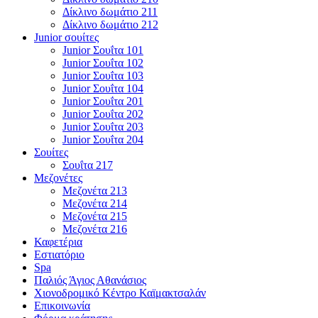
Δίκλινο δωμάτιο 211
Δίκλινο δωμάτιο 212
Junior σουίτες
Junior Σουΐτα 101
Junior Σουΐτα 102
Junior Σουΐτα 103
Junior Σουΐτα 104
Junior Σουΐτα 201
Junior Σουΐτα 202
Junior Σουΐτα 203
Junior Σουΐτα 204
Σουίτες
Σουΐτα 217
Μεζονέτες
Μεζονέτα 213
Μεζονέτα 214
Μεζονέτα 215
Μεζονέτα 216
Καφετέρια
Εστιατόριο
Spa
Παλιός Άγιος Αθανάσιος
Χιονοδρομικό Κέντρο Καϊμακτσαλάν
Επικοινωνία