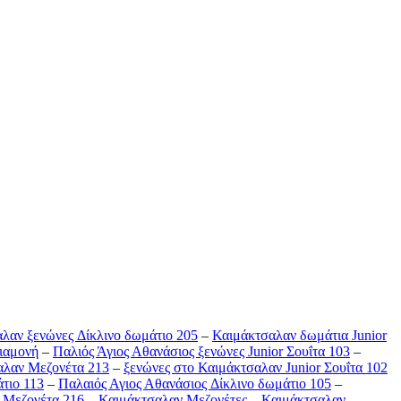
λαν ξενώνες Δίκλινο δωμάτιο 205
–
Καιμάκτσαλαν δωμάτια Junior
Διαμονή
–
Παλιός Άγιος Αθανάσιος ξενώνες Junior Σουΐτα 103
–
αλαν Μεζονέτα 213
–
ξενώνες στο Καιμάκτσαλαν Junior Σουΐτα 102
τιο 113
–
Παλαιός Αγιος Αθανάσιος Δίκλινο δωμάτιο 105
–
a Μεζονέτα 216
–
Καιμάκτσαλαν Μεζονέτες
–
Καιμάκτσαλαν