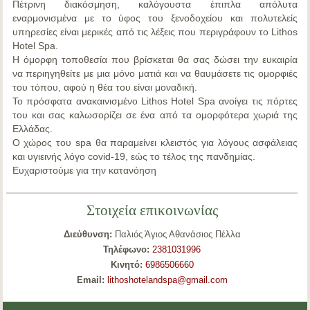
Πέτρινη διακόσμηση, καλόγουστα έπιπλα απόλυτα
εναρμονισμένα με το ύφος του ξενοδοχείου και πολυτελείς
υπηρεσίες είναι μερικές από τις λέξεις που περιγράφουν το Lithos
Hotel Spa.
Η όμορφη τοποθεσία που βρίσκεται θα σας δώσει την ευκαιρία
να περιηγηθείτε με μια μόνο ματιά και να θαυμάσετε τις ομορφιές
του τόπου, αφού η θέα του είναι μοναδική.
Το πρόσφατα ανακαινισμένο Lithos Hotel Spa ανοίγει τις πόρτες
του και σας καλωσορίζει σε ένα από τα ομορφότερα χωριά της
Ελλάδας.
Ο χώρος του spa θα παραμείνει κλειστός για λόγους ασφάλειας
και υγιεινής λόγο covid-19, εώς το τέλος της πανδημίας.
Ευχαριστούμε για την κατανόηση
Στοιχεία επικοινωνίας
Διεύθυνση:
Παλιός Άγιος Αθανάσιος Πέλλα
Τηλέφωνο:
2381031996
Κινητό:
6986506660
Email:
lithoshotelandspa@gmail.com