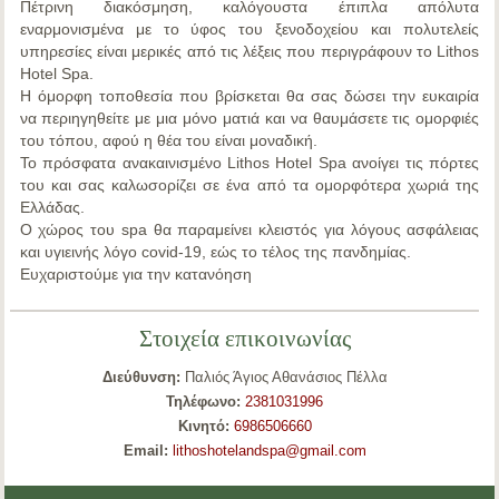
Πέτρινη διακόσμηση, καλόγουστα έπιπλα απόλυτα
εναρμονισμένα με το ύφος του ξενοδοχείου και πολυτελείς
υπηρεσίες είναι μερικές από τις λέξεις που περιγράφουν το Lithos
Hotel Spa.
Η όμορφη τοποθεσία που βρίσκεται θα σας δώσει την ευκαιρία
να περιηγηθείτε με μια μόνο ματιά και να θαυμάσετε τις ομορφιές
του τόπου, αφού η θέα του είναι μοναδική.
Το πρόσφατα ανακαινισμένο Lithos Hotel Spa ανοίγει τις πόρτες
του και σας καλωσορίζει σε ένα από τα ομορφότερα χωριά της
Ελλάδας.
Ο χώρος του spa θα παραμείνει κλειστός για λόγους ασφάλειας
και υγιεινής λόγο covid-19, εώς το τέλος της πανδημίας.
Ευχαριστούμε για την κατανόηση
Στοιχεία επικοινωνίας
Διεύθυνση:
Παλιός Άγιος Αθανάσιος Πέλλα
Τηλέφωνο:
2381031996
Κινητό:
6986506660
Email:
lithoshotelandspa@gmail.com