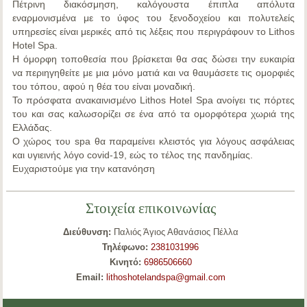
Πέτρινη διακόσμηση, καλόγουστα έπιπλα απόλυτα
εναρμονισμένα με το ύφος του ξενοδοχείου και πολυτελείς
υπηρεσίες είναι μερικές από τις λέξεις που περιγράφουν το Lithos
Hotel Spa.
Η όμορφη τοποθεσία που βρίσκεται θα σας δώσει την ευκαιρία
να περιηγηθείτε με μια μόνο ματιά και να θαυμάσετε τις ομορφιές
του τόπου, αφού η θέα του είναι μοναδική.
Το πρόσφατα ανακαινισμένο Lithos Hotel Spa ανοίγει τις πόρτες
του και σας καλωσορίζει σε ένα από τα ομορφότερα χωριά της
Ελλάδας.
Ο χώρος του spa θα παραμείνει κλειστός για λόγους ασφάλειας
και υγιεινής λόγο covid-19, εώς το τέλος της πανδημίας.
Ευχαριστούμε για την κατανόηση
Στοιχεία επικοινωνίας
Διεύθυνση:
Παλιός Άγιος Αθανάσιος Πέλλα
Τηλέφωνο:
2381031996
Κινητό:
6986506660
Email:
lithoshotelandspa@gmail.com