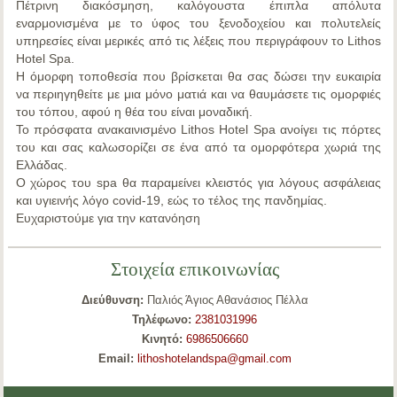
Πέτρινη διακόσμηση, καλόγουστα έπιπλα απόλυτα
εναρμονισμένα με το ύφος του ξενοδοχείου και πολυτελείς
υπηρεσίες είναι μερικές από τις λέξεις που περιγράφουν το Lithos
Hotel Spa.
Η όμορφη τοποθεσία που βρίσκεται θα σας δώσει την ευκαιρία
να περιηγηθείτε με μια μόνο ματιά και να θαυμάσετε τις ομορφιές
του τόπου, αφού η θέα του είναι μοναδική.
Το πρόσφατα ανακαινισμένο Lithos Hotel Spa ανοίγει τις πόρτες
του και σας καλωσορίζει σε ένα από τα ομορφότερα χωριά της
Ελλάδας.
Ο χώρος του spa θα παραμείνει κλειστός για λόγους ασφάλειας
και υγιεινής λόγο covid-19, εώς το τέλος της πανδημίας.
Ευχαριστούμε για την κατανόηση
Στοιχεία επικοινωνίας
Διεύθυνση:
Παλιός Άγιος Αθανάσιος Πέλλα
Τηλέφωνο:
2381031996
Κινητό:
6986506660
Email:
lithoshotelandspa@gmail.com